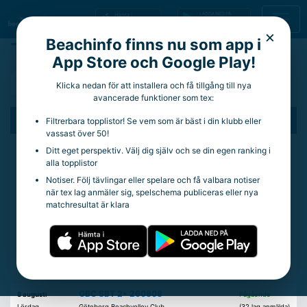
×
Beachinfo finns nu som app i
Tävlingar
App Store och Google Play!
Aktuella Tävlingar
Avslutade Tävlingar
Filter
Klicka nedan för att installera och få tillgång till nya
avancerade funktioner som tex:
Datum
Tävling
Anmälan
Filtrerbara topplistor! Se vem som är bäst i din klubb eller
vassast över 50!
Stockholm Beach Cup 2026
12 juni
Pågående
Ditt eget perspektiv. Välj dig själv och se din egen ranking i
Fredag
(0 lag anmälda)
alla topplistor
Okategoriserad
Notiser. Följ tävlingar eller spelare och få valbara notiser
när tex lag anmäler sig, spelschema publiceras eller nya
Engelholm U16 8/8
8 augusti
Pågående
matchresultat är klara
Lördag
Engelholms Volleybollsällskap
(9 lag anmälda)
Ungdom
FBC SBT 3*
8 augusti
Pågående
Lördag
Fyrishov Beachvolley Club
(23 lag anmälda)
SBT 3*
GBC SBT 2* 260808
8 augusti
Pågående
Lördag
Göteborg Beachvolley Club
(32 lag anmälda)