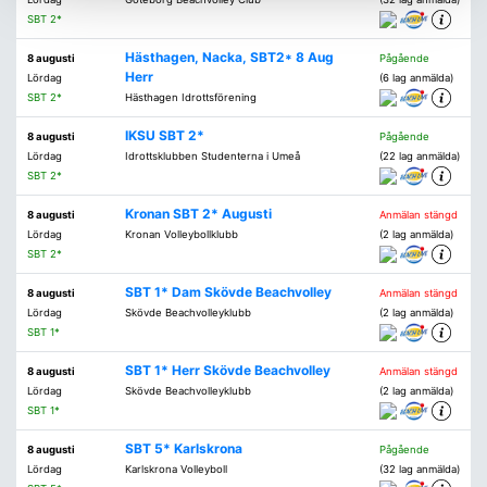
SBT 2*
Hästhagen, Nacka, SBT2* 8 Aug
8 augusti
Pågående
Herr
Lördag
(6 lag anmälda)
SBT 2*
Hästhagen Idrottsförening
IKSU SBT 2*
8 augusti
Pågående
Lördag
Idrottsklubben Studenterna i Umeå
(22 lag anmälda)
SBT 2*
Kronan SBT 2* Augusti
8 augusti
Anmälan stängd
Lördag
Kronan Volleybollklubb
(2 lag anmälda)
SBT 2*
SBT 1* Dam Skövde Beachvolley
8 augusti
Anmälan stängd
Lördag
Skövde Beachvolleyklubb
(2 lag anmälda)
SBT 1*
SBT 1* Herr Skövde Beachvolley
8 augusti
Anmälan stängd
Lördag
Skövde Beachvolleyklubb
(2 lag anmälda)
SBT 1*
SBT 5* Karlskrona
8 augusti
Pågående
Lördag
Karlskrona Volleyboll
(32 lag anmälda)