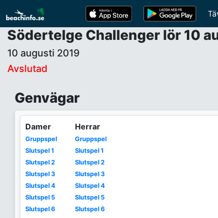
Tä
Södertelge Challenger lör 10 a
10 augusti 2019
Avslutad
Genvägar
Damer
Herrar
Gruppspel
Gruppspel
Slutspel 1
Slutspel 1
Slutspel 2
Slutspel 2
Slutspel 3
Slutspel 3
Slutspel 4
Slutspel 4
Slutspel 5
Slutspel 5
Slutspel 6
Slutspel 6