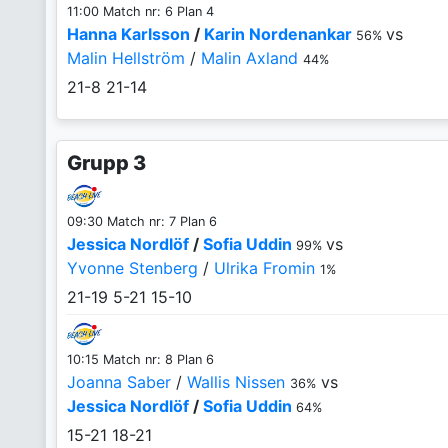
11:00 Match nr: 6 Plan 4
Hanna Karlsson
/
Karin Nordenankar
vs
56%
Malin Hellström
/
Malin Axland
44%
21-8
21-14
Grupp 3
09:30 Match nr: 7 Plan 6
Jessica Nordlöf
/
Sofia Uddin
vs
99%
Yvonne Stenberg
/
Ulrika Fromin
1%
21-19
5-21
15-10
10:15 Match nr: 8 Plan 6
Joanna Saber
/
Wallis Nissen
vs
36%
Jessica Nordlöf
/
Sofia Uddin
64%
15-21
18-21