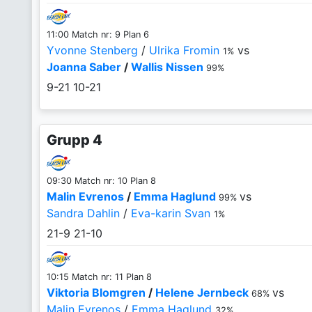
11:00 Match nr: 9 Plan 6
Yvonne Stenberg
/
Ulrika Fromin
vs
1%
Joanna Saber
/
Wallis Nissen
99%
9-21
10-21
Grupp 4
09:30 Match nr: 10 Plan 8
Malin Evrenos
/
Emma Haglund
vs
99%
Sandra Dahlin
/
Eva-karin Svan
1%
21-9
21-10
10:15 Match nr: 11 Plan 8
Viktoria Blomgren
/
Helene Jernbeck
vs
68%
Malin Evrenos
/
Emma Haglund
32%