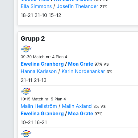
Ella Simmons
/
Josefin Thelander
21%
18-21
21-10
15-12
Grupp 2
09:30 Match nr: 4 Plan 4
Ewelina Granberg
/
Moa Grate
vs
97%
Hanna Karlsson
/
Karin Nordenankar
3%
21-11
21-13
10:15 Match nr: 5 Plan 4
Malin Hellström
/
Malin Axland
vs
3%
Ewelina Granberg
/
Moa Grate
97%
10-21
16-21