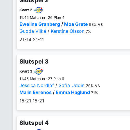
Slutspel 2
Kvart 2
11:45 Match nr: 26 Plan 4
Ewelina Granberg
/
Moa Grate
vs
93%
Guoda Vilké
/
Kerstine Olsson
7%
21-14
21-11
Slutspel 3
Kvart 3
11:45 Match nr: 27 Plan 6
Jessica Nordlöf
/
Sofia Uddin
vs
29%
Malin Evrenos
/
Emma Haglund
71%
15-21
15-21
Slutspel 4