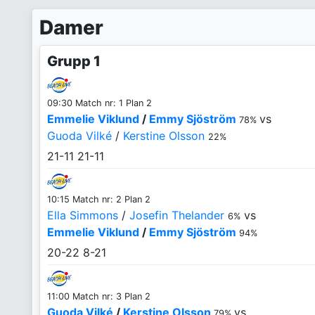
Damer
Grupp 1
09:30 Match nr: 1 Plan 2
Emmelie Viklund
/
Emmy Sjöström
vs
78%
Guoda Vilké
/
Kerstine Olsson
22%
21-11
21-11
10:15 Match nr: 2 Plan 2
Ella Simmons
/
Josefin Thelander
vs
6%
Emmelie Viklund
/
Emmy Sjöström
94%
20-22
8-21
11:00 Match nr: 3 Plan 2
Guoda Vilké
/
Kerstine Olsson
vs
79%