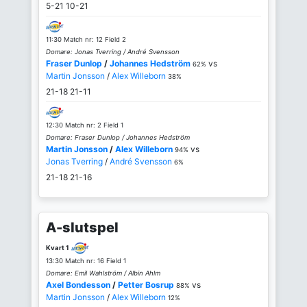
5-21
10-21
11:30 Match nr: 12 Field 2
Domare: Jonas Tverring / André Svensson
Fraser Dunlop
/
Johannes Hedström
vs
62%
Martin Jonsson
/
Alex Willeborn
38%
21-18
21-11
12:30 Match nr: 2 Field 1
Domare: Fraser Dunlop / Johannes Hedström
Martin Jonsson
/
Alex Willeborn
vs
94%
Jonas Tverring
/
André Svensson
6%
21-18
21-16
A-slutspel
Kvart 1
13:30 Match nr: 16 Field 1
Domare: Emil Wahlström / Albin Ahlm
Axel Bondesson
/
Petter Bosrup
vs
88%
Martin Jonsson
/
Alex Willeborn
12%