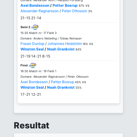
Domare: Alexander Roth / Hampus Forsberg
Axel Bondesson
/
Petter Bosrup
vs
97%
Alexander Ragnarsson
/
Peter Ottosson
3%
21-15
21-14
Semi 2
15:30 Match nr: 17 Field 3
Domare: Anders Nebeling / Tobias Reinauer
Fraser Dunlop
/
Johannes Hedström
vs
16%
Winston Seal
/
Noah Grankvist
84%
21-19
14-21
8-15
Final
16:30 Match nr: 19 Field 1
Domare: Alexander Ragnarsson / Peter Ottosson
Axel Bondesson
/
Petter Bosrup
vs
45%
Winston Seal
/
Noah Grankvist
55%
17-21
12-21
Resultat