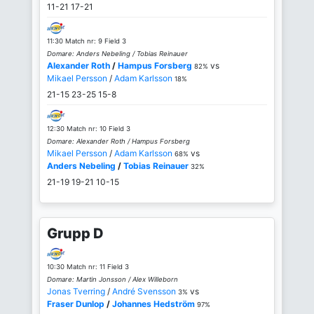
11-21
17-21
11:30 Match nr: 9 Field 3
Domare: Anders Nebeling / Tobias Reinauer
Alexander Roth
/
Hampus Forsberg
vs
82%
Mikael Persson
/
Adam Karlsson
18%
21-15
23-25
15-8
12:30 Match nr: 10 Field 3
Domare: Alexander Roth / Hampus Forsberg
Mikael Persson
/
Adam Karlsson
vs
68%
Anders Nebeling
/
Tobias Reinauer
32%
21-19
19-21
10-15
Grupp D
10:30 Match nr: 11 Field 3
Domare: Martin Jonsson / Alex Willeborn
Jonas Tverring
/
André Svensson
vs
3%
Fraser Dunlop
/
Johannes Hedström
97%