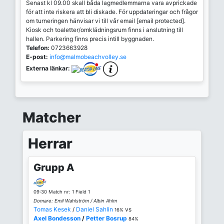
Senast kl 09.00 skall båda lagmedlemmarna vara avprickade
för att inte riskera att bli diskade. För uppdateringar och frågor
om turneringen hänvisar vi till vår email [email protected].
Kiosk och toaletter/omklädningsrum finns i anslutning till
hallen. Parkering finns precis intill byggnaden.
Telefon:
0723663928
E-post:
info@malmobeachvolley.se
Externa länkar:
Matcher
Herrar
Grupp A
09:30 Match nr: 1 Field 1
Domare: Emil Wahlström / Albin Ahlm
Tomas Kesek
/
Daniel Sahlin
vs
16%
Axel Bondesson
/
Petter Bosrup
84%