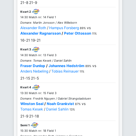
21-8
21-9
Kvart 2
14:30 Match nr: 14 Field 1
Domare: Martin Jonsson / Alex Willeborn
Alexander Roth
/
Hampus Forsberg
vs
89%
Alexander Ragnarsson
/
Peter Ottosson
11%
16-21
19-21
Kvart 3
14:30 Match nr: 13 Field 3
Domare: Tomas Kesek / Daniel Sahlin
Fraser Dunlop
/
Johannes Hedström
vs
89%
Anders Nebeling
/
Tobias Reinauer
11%
21-15
21-5
Kvart 4
13:30 Match nr: 15 Field 3
Domare: Fredrik Nguyen / Gabriel Strangstadstuen
Winston Seal
/
Noah Grankvist
vs
87%
Tomas Kesek
/
Daniel Sahlin
13%
21-9
21-18
Semi 1
15:30 Match nr: 18 Field 1