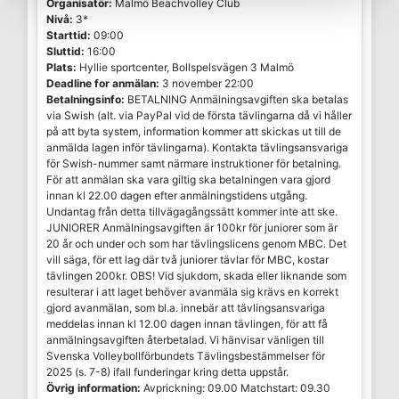
Organisatör:
Malmö Beachvolley Club
Nivå:
3*
Starttid:
09:00
Sluttid:
16:00
Plats:
Hyllie sportcenter, Bollspelsvägen 3 Malmö
Deadline for anmälan:
3 november 22:00
Betalningsinfo:
BETALNING Anmälningsavgiften ska betalas
via Swish (alt. via PayPal vid de första tävlingarna då vi håller
på att byta system, information kommer att skickas ut till de
anmälda lagen inför tävlingarna). Kontakta tävlingsansvariga
för Swish-nummer samt närmare instruktioner för betalning.
För att anmälan ska vara giltig ska betalningen vara gjord
innan kl 22.00 dagen efter anmälningstidens utgång.
Undantag från detta tillvägagångssätt kommer inte att ske.
JUNIORER Anmälningsavgiften är 100kr för juniorer som är
20 år och under och som har tävlingslicens genom MBC. Det
vill säga, för ett lag där två juniorer tävlar för MBC, kostar
tävlingen 200kr. OBS! Vid sjukdom, skada eller liknande som
resulterar i att laget behöver avanmäla sig krävs en korrekt
gjord avanmälan, som bl.a. innebär att tävlingsansvariga
meddelas innan kl 12.00 dagen innan tävlingen, för att få
anmälningsavgiften återbetalad. Vi hänvisar vänligen till
Svenska Volleybollförbundets Tävlingsbestämmelser för
2025 (s. 7-8) ifall funderingar kring detta uppstår.
Övrig information:
Avprickning: 09.00 Matchstart: 09.30