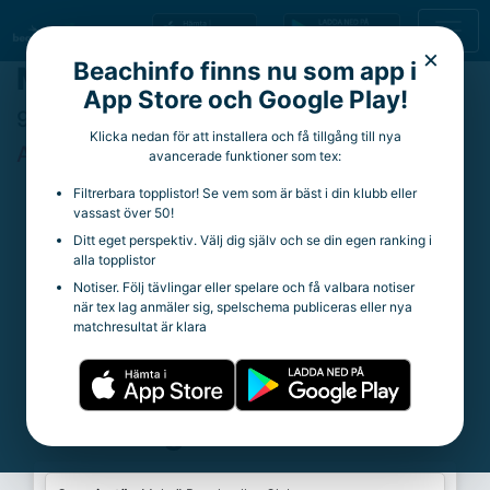
×
Beachinfo finns nu som app i
MBC SBT3* Herr 9/11
App Store och Google Play!
9 november 2025
Klicka nedan för att installera och få tillgång till nya
Avslutad
avancerade funktioner som tex:
Filtrerbara topplistor! Se vem som är bäst i din klubb eller
Genvägar
vassast över 50!
Ditt eget perspektiv. Välj dig själv och se din egen ranking i
alla topplistor
Herrar
Notiser. Följ tävlingar eller spelare och få valbara notiser
Gruppspel
när tex lag anmäler sig, spelschema publiceras eller nya
A-slutspel
matchresultat är klara
Resultat
Turneringsinformation