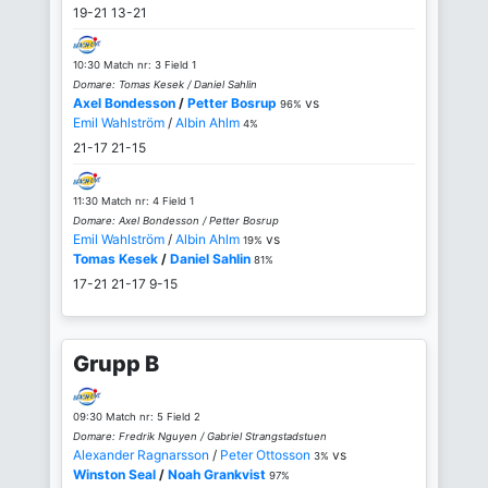
19-21
13-21
10:30 Match nr: 3 Field 1
Domare: Tomas Kesek / Daniel Sahlin
Axel Bondesson
/
Petter Bosrup
vs
96%
Emil Wahlström
/
Albin Ahlm
4%
21-17
21-15
11:30 Match nr: 4 Field 1
Domare: Axel Bondesson / Petter Bosrup
Emil Wahlström
/
Albin Ahlm
vs
19%
Tomas Kesek
/
Daniel Sahlin
81%
17-21
21-17
9-15
Grupp B
09:30 Match nr: 5 Field 2
Domare: Fredrik Nguyen / Gabriel Strangstadstuen
Alexander Ragnarsson
/
Peter Ottosson
vs
3%
Winston Seal
/
Noah Grankvist
97%