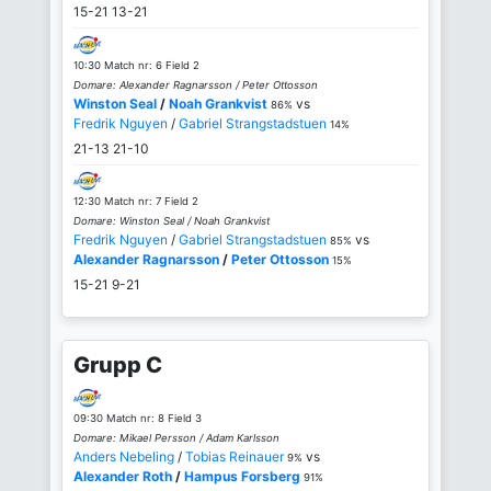
15-21
13-21
10:30 Match nr: 6 Field 2
Domare: Alexander Ragnarsson / Peter Ottosson
Winston Seal
/
Noah Grankvist
vs
86%
Fredrik Nguyen
/
Gabriel Strangstadstuen
14%
21-13
21-10
12:30 Match nr: 7 Field 2
Domare: Winston Seal / Noah Grankvist
Fredrik Nguyen
/
Gabriel Strangstadstuen
vs
85%
Alexander Ragnarsson
/
Peter Ottosson
15%
15-21
9-21
Grupp C
09:30 Match nr: 8 Field 3
Domare: Mikael Persson / Adam Karlsson
Anders Nebeling
/
Tobias Reinauer
vs
9%
Alexander Roth
/
Hampus Forsberg
91%