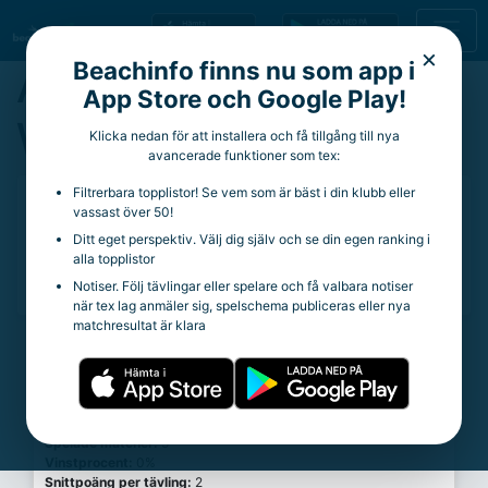
×
Beachinfo finns nu som app i
Albin Malmberg
App Store och Google Play!
Wukics
Klicka nedan för att installera och få tillgång till nya
avancerade funktioner som tex:
Filtrerbara topplistor! Se vem som är bäst i din klubb eller
27 år
vassast över 50!
Aktuell klubb:
Göteborg BC
Ditt eget perspektiv. Välj dig själv och se din egen ranking i
Aktuella rankingpoäng:
0
alla topplistor
Totala rankingpoäng:
0
Notiser. Följ tävlingar eller spelare och få valbara notiser
när tex lag anmäler sig, spelschema publiceras eller nya
matchresultat är klara
Statistik
Trueskill Rating:
15
Spelade matcher:
5
Vinstprocent:
0%
Snittpoäng per tävling:
2