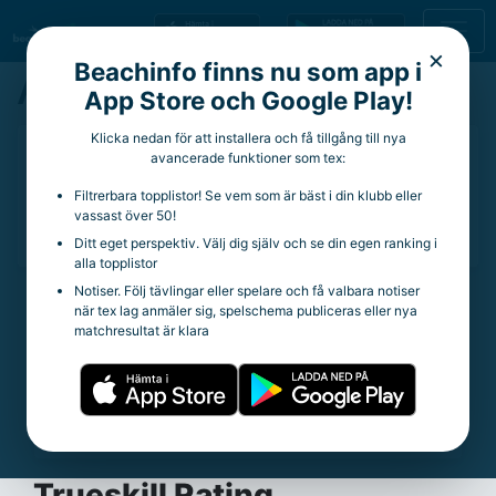
×
Beachinfo finns nu som app i
Alfred Skoglund
App Store och Google Play!
Klicka nedan för att installera och få tillgång till nya
21 år
avancerade funktioner som tex:
Aktuell klubb:
Stenstadens Volleybollklubb
Filtrerbara topplistor! Se vem som är bäst i din klubb eller
Aktuella rankingpoäng:
24
vassast över 50!
Totala rankingpoäng:
57
Ditt eget perspektiv. Välj dig själv och se din egen ranking i
alla topplistor
Notiser. Följ tävlingar eller spelare och få valbara notiser
när tex lag anmäler sig, spelschema publiceras eller nya
Statistik
matchresultat är klara
Trueskill Rating:
14.76
Spelade matcher:
44
Vinstprocent:
36.36%
Snittpoäng per tävling:
4.38
Trueskill Rating