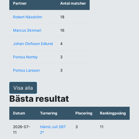
Partner
Antal matcher
Robert Näsström
18
Marcus Skinnari
16
Johan Olofsson Edlund
4
Pontus Norrby
3
Pontus Larsson
3
Visa alla
Bästa resultat
Datum
Turnering
Placering
Rankingpoäng
2026-07-
Härnö Juli SBT
3
11
11
2*