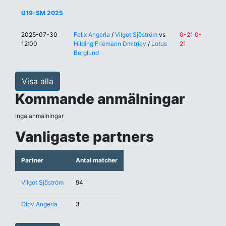
U19-SM 2025
2025-07-30
Felix Angeria
/
Vilgot Sjöström
vs
0-21 0-
12:00
Hilding Friemann Dmitriev
/
Lotus
21
Berglund
Visa alla
Kommande anmälningar
Inga anmälningar
Vanligaste partners
Partner
Antal matcher
Vilgot Sjöström
94
Olov Angeria
3