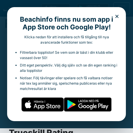
×
Beachinfo finns nu som app i
Felix Angeria
App Store och Google Play!
Klicka nedan för att installera och få tillgång till nya
16 år
avancerade funktioner som tex:
Aktuell klubb:
Stöcke IF
Filtrerbara topplistor! Se vem som är bäst i din klubb eller
Aktuella rankingpoäng:
0
vassast över 50!
Totala rankingpoäng:
67
Ditt eget perspektiv. Välj dig själv och se din egen ranking i
alla topplistor
Notiser. Följ tävlingar eller spelare och få valbara notiser
när tex lag anmäler sig, spelschema publiceras eller nya
Statistik
matchresultat är klara
Trueskill Rating:
9.18
Spelade matcher:
97
Vinstprocent:
8.25%
Snittpoäng per tävling:
2.58
Trueskill Rating