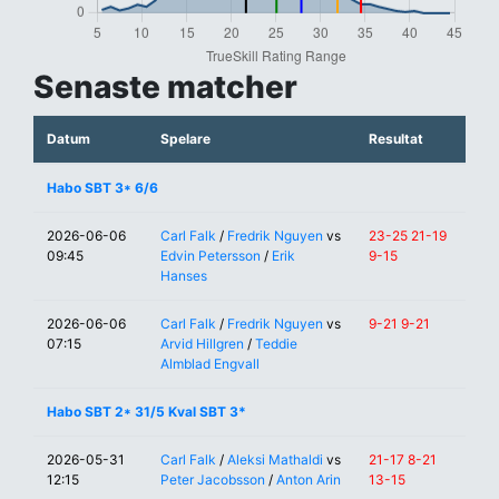
Senaste matcher
Datum
Spelare
Resultat
Habo SBT 3* 6/6
2026-06-06
Carl Falk
/
Fredrik Nguyen
vs
23-25 21-19
09:45
Edvin Petersson
/
Erik
9-15
Hanses
2026-06-06
Carl Falk
/
Fredrik Nguyen
vs
9-21 9-21
07:15
Arvid Hillgren
/
Teddie
Almblad Engvall
Habo SBT 2* 31/5 Kval SBT 3*
2026-05-31
Carl Falk
/
Aleksi Mathaldi
vs
21-17 8-21
12:15
Peter Jacobsson
/
Anton Arin
13-15