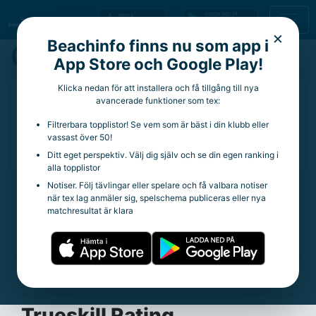
×
Beachinfo finns nu som app i
Carl Falk
App Store och Google Play!
Klicka nedan för att installera och få tillgång till nya
39 år
avancerade funktioner som tex:
Aktuell klubb:
Habo Wolley
Filtrerbara topplistor! Se vem som är bäst i din klubb eller
Aktuella rankingpoäng:
36
vassast över 50!
Totala rankingpoäng:
734
Ditt eget perspektiv. Välj dig själv och se din egen ranking i
alla topplistor
Notiser. Följ tävlingar eller spelare och få valbara notiser
när tex lag anmäler sig, spelschema publiceras eller nya
Statistik
matchresultat är klara
Trueskill Rating:
21.65
Spelade matcher:
263
Vinstprocent:
45.63%
Snittpoäng per tävling:
9.29
Trueskill Rating