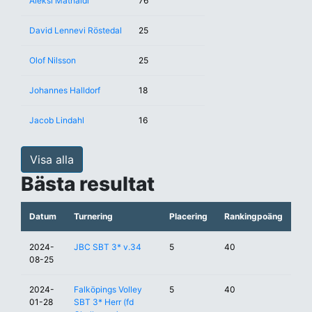
Aleksi Mathaldi
76
David Lennevi Röstedal
25
Olof Nilsson
25
Johannes Halldorf
18
Jacob Lindahl
16
Visa alla
Bästa resultat
Datum
Turnering
Placering
Rankingpoäng
2024-
JBC SBT 3* v.34
5
40
08-25
2024-
Falköpings Volley
5
40
01-28
SBT 3* Herr (fd