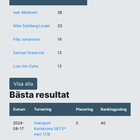
Isak Weidmert
28
Mille Sahlberg Linder
23
Filip Johansson
16
Samuel Grankvist
12
Luie Von Dahn
12
Visa alla
Bästa resultat
Datum
Turnering
Placering
Rankingpoäng
2024-
Intersport
5
40
08-17
Karlskrona SBT3*
Herr 17/8