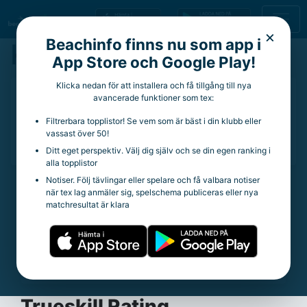
×
Beachinfo finns nu som app i
Kalle Idbrant
App Store och Google Play!
Klicka nedan för att installera och få tillgång till nya
19 år
avancerade funktioner som tex:
Aktuell klubb:
Karlskrona Volleyboll
Filtrerbara topplistor! Se vem som är bäst i din klubb eller
Aktuella rankingpoäng:
0
vassast över 50!
Totala rankingpoäng:
336
Ditt eget perspektiv. Välj dig själv och se din egen ranking i
alla topplistor
Notiser. Följ tävlingar eller spelare och få valbara notiser
när tex lag anmäler sig, spelschema publiceras eller nya
Statistik
matchresultat är klara
Trueskill Rating:
23.76
Spelade matcher:
148
Vinstprocent:
45.95%
Snittpoäng per tävling:
8.2
Trueskill Rating