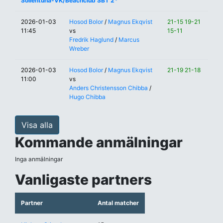
Sollentuna-VK/Beachclub SBT 2*
2026-01-03
Hosod Bolor
/
Magnus Ekqvist
21-15 19-21
11:45
vs
15-11
Fredrik Haglund
/
Marcus
Wreber
2026-01-03
Hosod Bolor
/
Magnus Ekqvist
21-19 21-18
11:00
vs
Anders Christensson Chibba
/
Hugo Chibba
Visa alla
Kommande anmälningar
Inga anmälningar
Vanligaste partners
Partner
Antal matcher