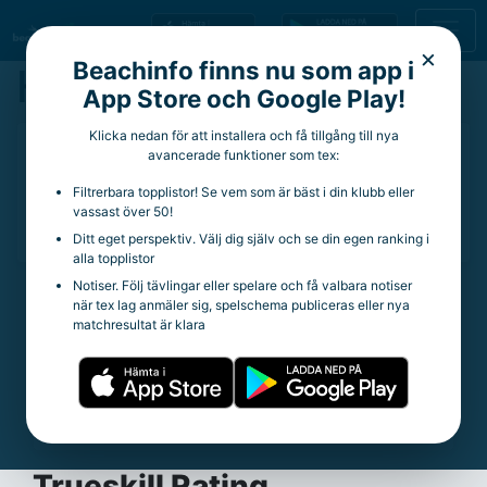
×
Beachinfo finns nu som app i
Hosod Bolor
App Store och Google Play!
Klicka nedan för att installera och få tillgång till nya
22 år
avancerade funktioner som tex:
Aktuell klubb:
Sollentuna VK
Filtrerbara topplistor! Se vem som är bäst i din klubb eller
Aktuella rankingpoäng:
21
vassast över 50!
Totala rankingpoäng:
164
Ditt eget perspektiv. Välj dig själv och se din egen ranking i
alla topplistor
Notiser. Följ tävlingar eller spelare och få valbara notiser
när tex lag anmäler sig, spelschema publiceras eller nya
Statistik
matchresultat är klara
Trueskill Rating:
27.56
Spelade matcher:
78
Vinstprocent:
55.13%
Snittpoäng per tävling:
8.89
Trueskill Rating