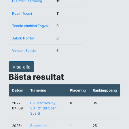
Hjalmar Stjernberg
15
Robin Tuomi
11
Teddie Almblad Engvall
9
Jakob Norrby
6
Vincent Sundell
6
Visa alla
Bästa resultat
Datum
Turnering
Placering
Rankingpoäng
2022-
08 Beachvolley
0
35
04-09
SBT 2* (fd Open
Svart)
2026-
Sollentuna-
1
25