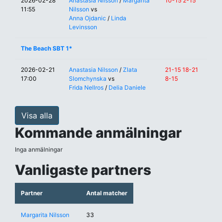
2026-02-28
Anastasia Nilsson
/
Margarita
10-15 2-15
11:55
Nilsson
vs
Anna Ojdanic
/
Linda
Levinsson
The Beach SBT 1*
2026-02-21
Anastasia Nilsson
/
Zlata
21-15 18-21
17:00
Slomchynska
vs
8-15
Frida Nellros
/
Delia Daniele
Visa alla
Kommande anmälningar
Inga anmälningar
Vanligaste partners
Partner
Antal matcher
Margarita Nilsson
33