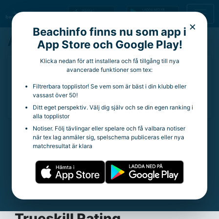
×
Beachinfo finns nu som app i
Anastasia Nilsson
App Store och Google Play!
Klicka nedan för att installera och få tillgång till nya
16 år
avancerade funktioner som tex:
Aktuell klubb:
The Beach
Filtrerbara topplistor! Se vem som är bäst i din klubb eller
Aktuella rankingpoäng:
0
vassast över 50!
Totala rankingpoäng:
51
Ditt eget perspektiv. Välj dig själv och se din egen ranking i
alla topplistor
Notiser. Följ tävlingar eller spelare och få valbara notiser
när tex lag anmäler sig, spelschema publiceras eller nya
Statistik
matchresultat är klara
Trueskill Rating:
18.11
Spelade matcher:
59
Vinstprocent:
37.29%
Snittpoäng per tävling:
3.4
Trueskill Rating