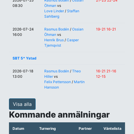
2026-07-25
Rasmus Bodén
/
Ossian
21-23 22-24
08:30
Öhman
vs
Love Linder
/
Staffan
Sahlberg
2026-07-24
Rasmus Bodén
/
Ossian
19-21 16-21
16:00
Öhman
vs
Henrik Brus
/
Casper
Tjernqvist
SBT 5* Ystad
2026-07-18
Rasmus Bodén
/
Theo
16-21 21-16
13:00
Hiller
vs
12-15
Felix Pettersson
/
Martin
Hansson
Visa alla
Kommande anmälningar
Datum
Turnering
Partner
Väntelista