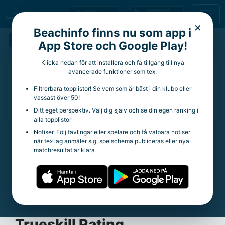
×
Beachinfo finns nu som app i
Rasmus Bodén
App Store och Google Play!
Klicka nedan för att installera och få tillgång till nya
41 år
avancerade funktioner som tex:
Aktuell klubb:
The Beach
Filtrerbara topplistor! Se vem som är bäst i din klubb eller
Aktuella rankingpoäng:
810
vassast över 50!
Totala rankingpoäng:
18 349
Ditt eget perspektiv. Välj dig själv och se din egen ranking i
alla topplistor
Notiser. Följ tävlingar eller spelare och få valbara notiser
när tex lag anmäler sig, spelschema publiceras eller nya
Statistik
matchresultat är klara
Trueskill Rating:
28.57
Spelade matcher:
785
Vinstprocent:
69.68%
Snittpoäng per tävling:
86.98
Trueskill Rating