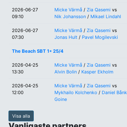
2026-06-27
Micke Värmå
/
Zia Qasemi
vs
09:10
Nik Johansson
/
Mikael Lindahl
2026-06-27
Micke Värmå
/
Zia Qasemi
vs
07:30
Jonas Hult
/
Pavel Mogilevski
The Beach SBT 1* 25/4
2026-04-25
Micke Värmå
/
Zia Qasemi
vs
13:30
Alvin Bolin
/
Kasper Ekholm
2026-04-25
Micke Värmå
/
Zia Qasemi
vs
12:00
Mykhailo Kolchenko
/
Daniel Bån
Goine
Visa alla
Vanligaste partners