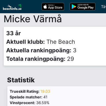
Tä
Micke Värmå
33 år
Aktuell klubb:
The Beach
Aktuella rankingpoäng:
3
Totala rankingpoäng:
29
Statistik
Trueskill Rating:
19.03
Spelade matcher:
41
Vinstprocent:
36.59%