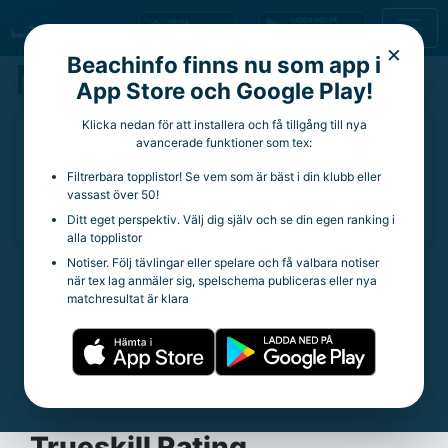
×
Beachinfo finns nu som app i
Marcus Wreber
App Store och Google Play!
Klicka nedan för att installera och få tillgång till nya
54 år
avancerade funktioner som tex:
Aktuell klubb:
Sollentuna VK
Filtrerbara topplistor! Se vem som är bäst i din klubb eller
Aktuella rankingpoäng:
18
vassast över 50!
Totala rankingpoäng:
123
Ditt eget perspektiv. Välj dig själv och se din egen ranking i
alla topplistor
Notiser. Följ tävlingar eller spelare och få valbara notiser
när tex lag anmäler sig, spelschema publiceras eller nya
Statistik
matchresultat är klara
Trueskill Rating:
18.84
Spelade matcher:
61
Vinstprocent:
54.1%
Snittpoäng per tävling:
8.2
Trueskill Rating