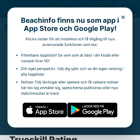
×
Beachinfo finns nu som app i
Anne Olson
App Store och Google Play!
Klicka nedan för att installera och få tillgång till nya
50 år
avancerade funktioner som tex:
Aktuell klubb:
Göteborg BC
Filtrerbara topplistor! Se vem som är bäst i din klubb eller
Aktuella rankingpoäng:
0
vassast över 50!
Totala rankingpoäng:
1 006
Ditt eget perspektiv. Välj dig själv och se din egen ranking i
alla topplistor
Notiser. Följ tävlingar eller spelare och få valbara notiser
när tex lag anmäler sig, spelschema publiceras eller nya
Statistik
matchresultat är klara
Trueskill Rating:
24.99
Spelade matcher:
171
Vinstprocent:
61.4%
Snittpoäng per tävling:
19.72
Trueskill Rating