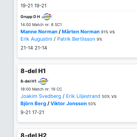
19-21
19-21
Grupp D H
14:00 Match nr: 8 SC1
Manne Norman
/
Mårten Norman
vs
91%
Erik Augustini
/
Patrik Bertilsson
9%
21-14
21-14
8-del H1
8-del H1
18:00 Match nr: 19 CC
Joakim Svedberg
/
Erik Liljestrand
vs
50%
Björn Berg
/
Viktor Jonsson
50%
9-21
17-21
8-del H2