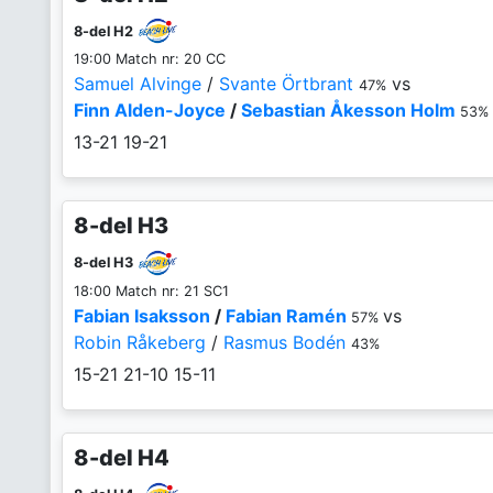
8-del H2
19:00 Match nr: 20 CC
Samuel Alvinge
/
Svante Örtbrant
vs
47%
Finn Alden-Joyce
/
Sebastian Åkesson Holm
53%
13-21
19-21
8-del H3
8-del H3
18:00 Match nr: 21 SC1
Fabian Isaksson
/
Fabian Ramén
vs
57%
Robin Råkeberg
/
Rasmus Bodén
43%
15-21
21-10
15-11
8-del H4