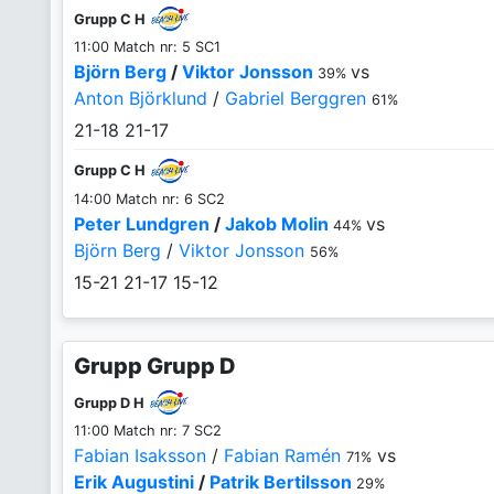
Grupp C H
11:00 Match nr: 5 SC1
Björn Berg
/
Viktor Jonsson
vs
39%
Anton Björklund
/
Gabriel Berggren
61%
21-18
21-17
Grupp C H
14:00 Match nr: 6 SC2
Peter Lundgren
/
Jakob Molin
vs
44%
Björn Berg
/
Viktor Jonsson
56%
15-21
21-17
15-12
Grupp Grupp D
Grupp D H
11:00 Match nr: 7 SC2
Fabian Isaksson
/
Fabian Ramén
vs
71%
Erik Augustini
/
Patrik Bertilsson
29%