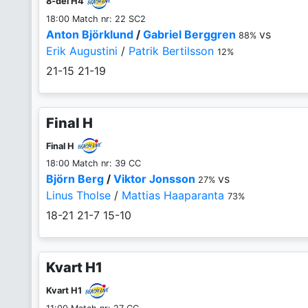
8-del H4
18:00 Match nr: 22 SC2
Anton Björklund
/
Gabriel Berggren
vs
88%
Erik Augustini
/
Patrik Bertilsson
12%
21-15
21-19
Final H
Final H
18:00 Match nr: 39 CC
Björn Berg
/
Viktor Jonsson
vs
27%
Linus Tholse
/
Mattias Haaparanta
73%
18-21
21-7
15-10
Kvart H1
Kvart H1