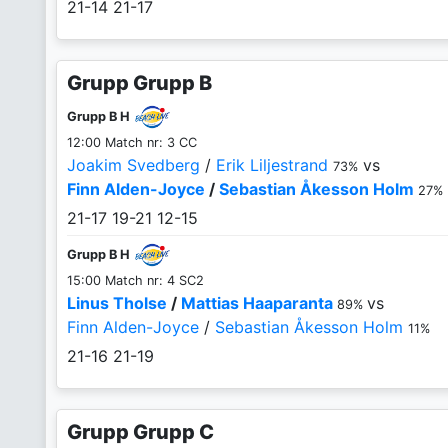
21-14
21-17
Grupp Grupp B
Grupp B H
12:00 Match nr: 3 CC
Joakim Svedberg
/
Erik Liljestrand
vs
73%
Finn Alden-Joyce
/
Sebastian Åkesson Holm
27%
21-17
19-21
12-15
Grupp B H
15:00 Match nr: 4 SC2
Linus Tholse
/
Mattias Haaparanta
vs
89%
Finn Alden-Joyce
/
Sebastian Åkesson Holm
11%
21-16
21-19
Grupp Grupp C