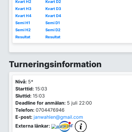
Kvart H2
Kvart D2
Kvart H3
Kvart D3
Kvart H4
Kvart D4
Semi H1
Semi D1
Semi H2
Semi D2
Resultat
Resultat
Turneringsinformation
Nivå:
5*
Starttid:
15:03
Sluttid:
15:03
Deadline for anmälan:
5 juli 22:00
Telefon:
0704476946
E-post:
janwahlen@gmail.com
Externa länkar: