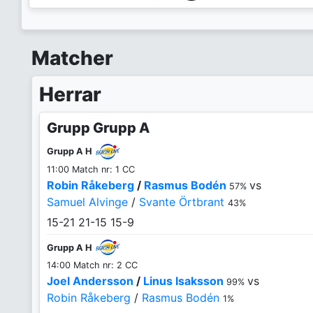
Matcher
Herrar
Grupp Grupp A
Grupp A H
11:00 Match nr: 1 CC
Robin Råkeberg
/
Rasmus Bodén
vs
57%
Samuel Alvinge
/
Svante Örtbrant
43%
15-21
21-15
15-9
Grupp A H
14:00 Match nr: 2 CC
Joel Andersson
/
Linus Isaksson
vs
99%
Robin Råkeberg
/
Rasmus Bodén
1%