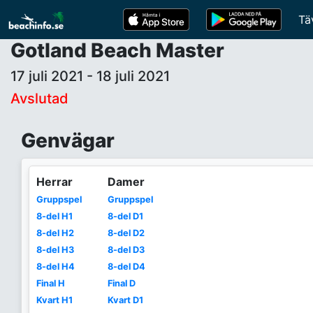
Tä
Gotland Beach Master
17 juli 2021 - 18 juli 2021
Avslutad
Genvägar
Herrar
Damer
Gruppspel
Gruppspel
8-del H1
8-del D1
8-del H2
8-del D2
8-del H3
8-del D3
8-del H4
8-del D4
Final H
Final D
Kvart H1
Kvart D1