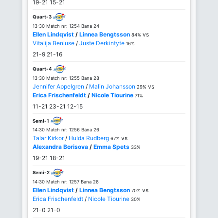
19-21
15-21
Quart-3
13:30 Match nr: 1254 Bana 24
Ellen Lindqvist
/
Linnea Bengtsson
vs
84%
Vitalija Beniuse
/
Juste Derkintyte
16%
21-9
21-16
Quart-4
13:30 Match nr: 1255 Bana 28
Jennifer Appelgren
/
Malin Johansson
vs
29%
Erica Frischenfeldt
/
Nicole Tiourine
71%
11-21
23-21
12-15
Semi-1
14:30 Match nr: 1256 Bana 26
Talar Kirkor
/
Hulda Rudberg
vs
67%
Alexandra Borisova
/
Emma Spets
33%
19-21
18-21
Semi-2
14:30 Match nr: 1257 Bana 28
Ellen Lindqvist
/
Linnea Bengtsson
vs
70%
Erica Frischenfeldt
/
Nicole Tiourine
30%
21-0
21-0