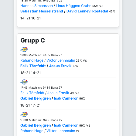
18:30 Match nr: 9430 Bana 25
Hannes Simonsson
/
Linus Häggmo Grahn
vs
55%
Sebastian Hesselstrand
/
David Lennevi Röstedal
45%
14-21
16-21
Grupp C
17:00 Match nr: 9435 Bana 27
Rahand Hage
/
Viktor Lennmalm
vs
23%
Felix Törnfeldt
/
Josua Ernvik
77%
18-21
14-21
17:45 Match nr: 9434 Bana 27
Felix Törnfeldt
/
Josua Ernvik
vs
4%
Gabriel Berggren
/
Isak Cameron
96%
18-21
17-21
18:30 Match nr: 9433 Bana 27
Gabriel Berggren
/
Isak Cameron
vs
99%
Rahand Hage
/
Viktor Lennmalm
1%