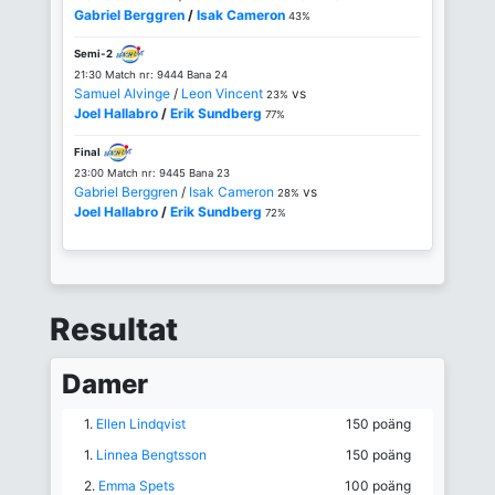
Gabriel Berggren
/
Isak Cameron
43%
Semi-2
21:30 Match nr: 9444 Bana 24
Samuel Alvinge
/
Leon Vincent
vs
23%
Joel Hallabro
/
Erik Sundberg
77%
Final
23:00 Match nr: 9445 Bana 23
Gabriel Berggren
/
Isak Cameron
vs
28%
Joel Hallabro
/
Erik Sundberg
72%
Resultat
Damer
1.
Ellen Lindqvist
150 poäng
1.
Linnea Bengtsson
150 poäng
2.
Emma Spets
100 poäng