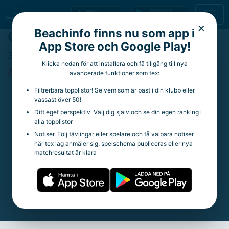
×
Beachinfo finns nu som app i
GBC SBT 3* 240831
App Store och Google Play!
31 augusti 2024
Klicka nedan för att installera och få tillgång till nya
Avslutad
avancerade funktioner som tex:
Filtrerbara topplistor! Se vem som är bäst i din klubb eller
Genvägar
vassast över 50!
Ditt eget perspektiv. Välj dig själv och se din egen ranking i
alla topplistor
Damer
Notiser. Följ tävlingar eller spelare och få valbara notiser
Gruppspel
när tex lag anmäler sig, spelschema publiceras eller nya
A-Slutspel
matchresultat är klara
Resultat
Herrar
Gruppspel
A-Slutspel
Resultat