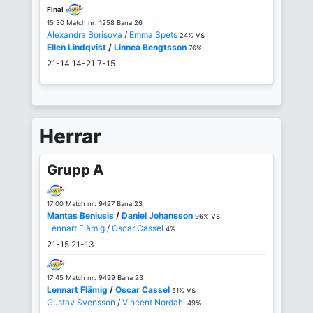
Final
15:30 Match nr: 1258 Bana 26
Alexandra Borisova
/
Emma Spets
vs
24%
Ellen Lindqvist
/
Linnea Bengtsson
76%
21-14
14-21
7-15
Herrar
Grupp A
17:00 Match nr: 9427 Bana 23
Mantas Beniusis
/
Daniel Johansson
vs
96%
Lennart Flämig
/
Oscar Cassel
4%
21-15
21-13
17:45 Match nr: 9429 Bana 23
Lennart Flämig
/
Oscar Cassel
vs
51%
Gustav Svensson
/
Vincent Nordahl
49%