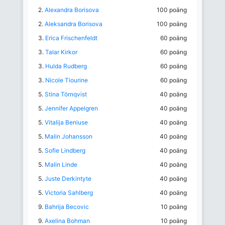
2.
Alexandra Borisova
100 poäng
2.
Aleksandra Borisova
100 poäng
3.
Erica Frischenfeldt
60 poäng
3.
Talar Kirkor
60 poäng
3.
Hulda Rudberg
60 poäng
3.
Nicole Tiourine
60 poäng
5.
Stina Törnqvist
40 poäng
5.
Jennifer Appelgren
40 poäng
5.
Vitalija Beniuse
40 poäng
5.
Malin Johansson
40 poäng
5.
Sofie Lindberg
40 poäng
5.
Malin Linde
40 poäng
5.
Juste Derkintyte
40 poäng
5.
Victoria Sahlberg
40 poäng
9.
Bahrija Becovic
10 poäng
9.
Axelina Bohman
10 poäng