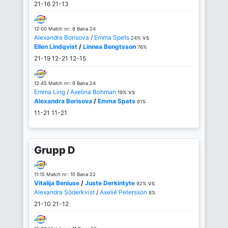
21-16
21-13
12:00 Match nr: 8 Bana 24
Alexandra Borisova
/
Emma Spets
vs
24%
Ellen Lindqvist
/
Linnea Bengtsson
76%
21-19
12-21
12-15
12:45 Match nr: 9 Bana 24
Emma Ling
/
Axelina Bohman
vs
19%
Alexandra Borisova
/
Emma Spets
81%
11-21
11-21
Grupp D
11:15 Match nr: 10 Bana 22
Vitalija Beniuse
/
Juste Derkintyte
vs
92%
Alexandra Söderkvist
/
Axelié Petersson
8%
21-10
21-12