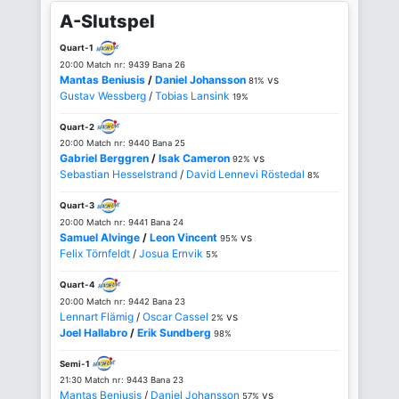
A-Slutspel
Quart-1
20:00 Match nr: 9439 Bana 26
Mantas Beniusis
/
Daniel Johansson
vs
81%
Gustav Wessberg
/
Tobias Lansink
19%
Quart-2
20:00 Match nr: 9440 Bana 25
Gabriel Berggren
/
Isak Cameron
vs
92%
Sebastian Hesselstrand
/
David Lennevi Röstedal
8%
Quart-3
20:00 Match nr: 9441 Bana 24
Samuel Alvinge
/
Leon Vincent
vs
95%
Felix Törnfeldt
/
Josua Ernvik
5%
Quart-4
20:00 Match nr: 9442 Bana 23
Lennart Flämig
/
Oscar Cassel
vs
2%
Joel Hallabro
/
Erik Sundberg
98%
Semi-1
21:30 Match nr: 9443 Bana 23
Mantas Beniusis
/
Daniel Johansson
vs
57%