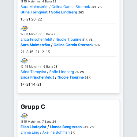
11:15 Match nr: 4 Bana 28
Sara Malmström
/
Celina Garcia Storrank
vs
74%
Stina Törnqvist
/
Sofie Lindberg
26%
15-21
20-22
12:00 Match nr: 5 Bana 28
Erica Frischenfeldt
/
Nicole Tiourine
vs
81%
Sara Malmström
/
Celina Garcia Storrank
19%
21-8
15-21
12-15
12:45 Match nr: 6 Bana 28
Stina Törnqvist
/
Sofie Lindberg
vs
7%
Erica Frischenfeldt
/
Nicole Tiourine
93%
17-21
14-21
Grupp C
11:15 Match nr: 7 Bana 24
Ellen Lindqvist
/
Linnea Bengtsson
vs
94%
Emma Ling
/
Axelina Bohman
6%