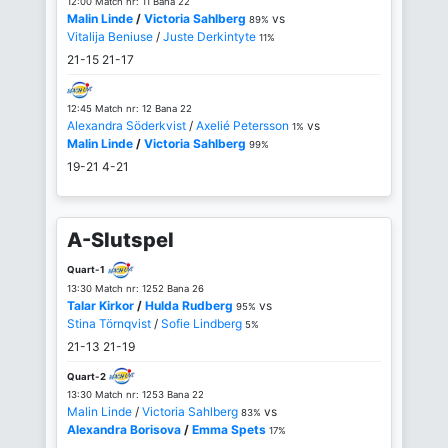
12:00 Match nr: 11 Bana 22
Malin Linde
/
Victoria Sahlberg
vs
89%
Vitalija Beniuse
/
Juste Derkintyte
11%
21-15
21-17
12:45 Match nr: 12 Bana 22
Alexandra Söderkvist
/
Axelié Petersson
vs
1%
Malin Linde
/
Victoria Sahlberg
99%
19-21
4-21
A-Slutspel
Quart-1
13:30 Match nr: 1252 Bana 26
Talar Kirkor
/
Hulda Rudberg
vs
95%
Stina Törnqvist
/
Sofie Lindberg
5%
21-13
21-19
Quart-2
13:30 Match nr: 1253 Bana 22
Malin Linde
/
Victoria Sahlberg
vs
83%
Alexandra Borisova
/
Emma Spets
17%