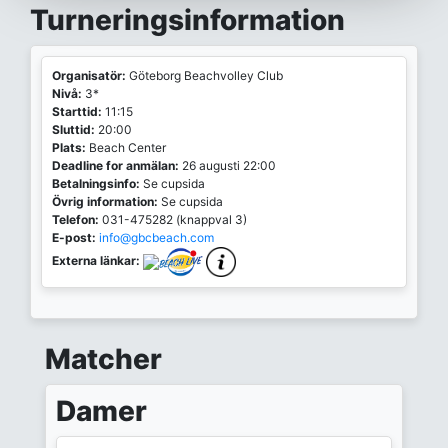
Turneringsinformation
Organisatör:
Göteborg Beachvolley Club
Nivå:
3*
Starttid:
11:15
Sluttid:
20:00
Plats:
Beach Center
Deadline for anmälan:
26 augusti 22:00
Betalningsinfo:
Se cupsida
Övrig information:
Se cupsida
Telefon:
031-475282 (knappval 3)
E-post:
info@gbcbeach.com
Externa länkar:
Matcher
Damer