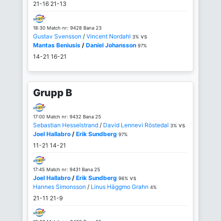
21-16
21-13
18:30 Match nr: 9428 Bana 23
Gustav Svensson
/
Vincent Nordahl
vs
3%
Mantas Beniusis
/
Daniel Johansson
97%
14-21
16-21
Grupp B
17:00 Match nr: 9432 Bana 25
Sebastian Hesselstrand
/
David Lennevi Röstedal
vs
3%
Joel Hallabro
/
Erik Sundberg
97%
11-21
14-21
17:45 Match nr: 9431 Bana 25
Joel Hallabro
/
Erik Sundberg
vs
96%
Hannes Simonsson
/
Linus Häggmo Grahn
4%
21-11
21-9