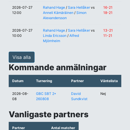
2026-07-27
Rahand Hage
/
Sara Hellåker
vs
16-21
12:00
Anneli Kämäräinen
/
Simon
18-21
Alexandersson
2026-07-27
Rahand Hage
/
Sara Hellåker
vs
13-21
10:00
Linda Ericsson
/
Alfred
11-21
Mjörnheim
Visa alla
Kommande anmälningar
Datum
Turnering
Partner
Väntelista
2026-08-
GBC SBT 2*
David
Nej
08
260808
Sundkvist
Vanligaste partners
Partner
Antal matcher