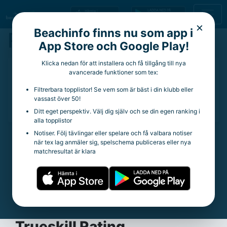
×
Beachinfo finns nu som app i
Rahand Hage
App Store och Google Play!
Klicka nedan för att installera och få tillgång till nya
28 år
avancerade funktioner som tex:
Aktuell klubb:
Göteborg BC
Filtrerbara topplistor! Se vem som är bäst i din klubb eller
Aktuella rankingpoäng:
92
vassast över 50!
Totala rankingpoäng:
587
Ditt eget perspektiv. Välj dig själv och se din egen ranking i
alla topplistor
Notiser. Följ tävlingar eller spelare och få valbara notiser
när tex lag anmäler sig, spelschema publiceras eller nya
Statistik
matchresultat är klara
Trueskill Rating:
21.98
Spelade matcher:
316
Vinstprocent:
45.25%
Snittpoäng per tävling:
8.32
Trueskill Rating