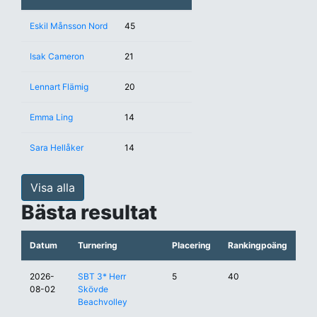
Eskil Månsson Nord
45
Isak Cameron
21
Lennart Flämig
20
Emma Ling
14
Sara Hellåker
14
Visa alla
Bästa resultat
Datum
Turnering
Placering
Rankingpoäng
2026-
SBT 3* Herr
5
40
08-02
Skövde
Beachvolley