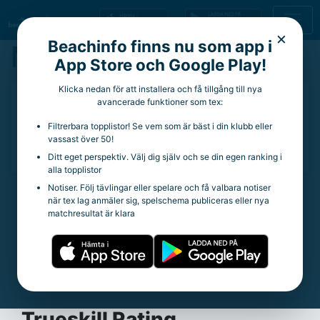
×
Beachinfo finns nu som app i
Martin Appelgren
App Store och Google Play!
Klicka nedan för att installera och få tillgång till nya
36 år
avancerade funktioner som tex:
Aktuell klubb:
Göteborg BC
Filtrerbara topplistor! Se vem som är bäst i din klubb eller
Aktuella rankingpoäng:
2 900
vassast över 50!
Totala rankingpoäng:
25 343
Ditt eget perspektiv. Välj dig själv och se din egen ranking i
alla topplistor
Notiser. Följ tävlingar eller spelare och få valbara notiser
när tex lag anmäler sig, spelschema publiceras eller nya
Statistik
matchresultat är klara
Trueskill Rating:
35.64
Spelade matcher:
229
Vinstprocent:
79.48%
Snittpoäng per tävling:
369.89
Trueskill Rating