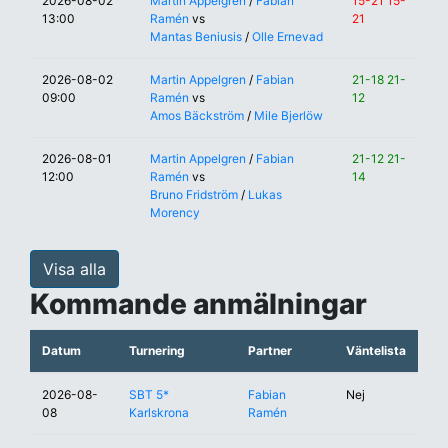
2026-08-02
Martin Appelgren
/
Fabian
15-21 15-
13:00
Ramén
vs
21
Mantas Beniusis
/
Olle Ernevad
2026-08-02
Martin Appelgren
/
Fabian
21-18 21-
09:00
Ramén
vs
12
Amos Bäckström
/
Mile Bjerlöw
2026-08-01
Martin Appelgren
/
Fabian
21-12 21-
12:00
Ramén
vs
14
Bruno Fridström
/
Lukas
Morency
Visa alla
Kommande anmälningar
Datum
Turnering
Partner
Väntelista
2026-08-
SBT 5*
Fabian
Nej
08
Karlskrona
Ramén