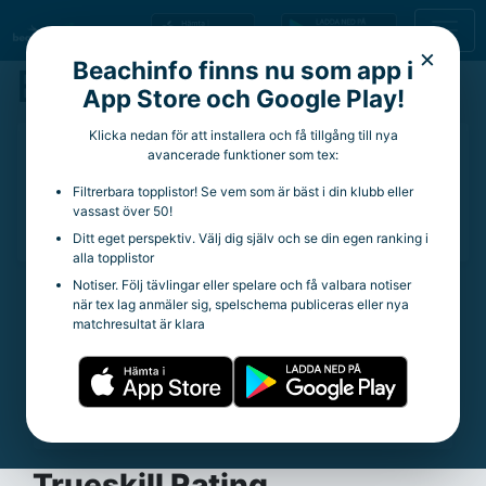
×
Beachinfo finns nu som app i
Erik Bylund
App Store och Google Play!
Klicka nedan för att installera och få tillgång till nya
38 år
avancerade funktioner som tex:
Aktuell klubb:
Göteborg BC
Filtrerbara topplistor! Se vem som är bäst i din klubb eller
Aktuella rankingpoäng:
1 042
vassast över 50!
Totala rankingpoäng:
6 542
Ditt eget perspektiv. Välj dig själv och se din egen ranking i
alla topplistor
Notiser. Följ tävlingar eller spelare och få valbara notiser
när tex lag anmäler sig, spelschema publiceras eller nya
Statistik
matchresultat är klara
Trueskill Rating:
30.61
Spelade matcher:
118
Vinstprocent:
64.41%
Snittpoäng per tävling:
200.23
Trueskill Rating