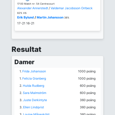
17:00 Match nr: 54 Centrecourt
Alexander Annerstedt
/
Valdemar Jacobsson Orrbeck
vs
62%
Erik Bylund
/
Martin Johansson
38%
17-21
16-21
Resultat
Damer
1.
Frida Johansson
1000 poäng
1.
Felicia Granberg
1000 poäng
2.
Hulda Rudberg
600 poäng
2.
Sara Malmström
600 poäng
3.
Juste Derkintyte
360 poäng
3.
Ellen Lindqvist
360 poäng
3.
Louise Månesköld
360 poäng