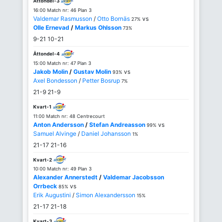
Åttondel-3
16:00 Match nr: 46 Plan 3
Valdemar Rasmusson
/
Otto Bornäs
vs
27%
Olle Ernevad
/
Markus Ohlsson
73%
9-21
10-21
Åttondel-4
15:00 Match nr: 47 Plan 3
Jakob Molin
/
Gustav Molin
vs
93%
Axel Bondesson
/
Petter Bosrup
7%
21-9
21-9
Kvart-1
11:00 Match nr: 48 Centrecourt
Anton Andersson
/
Stefan Andreasson
vs
99%
Samuel Alvinge
/
Daniel Johansson
1%
21-17
21-16
Kvart-2
10:00 Match nr: 49 Plan 3
Alexander Annerstedt
/
Valdemar Jacobsson
Orrbeck
vs
85%
Erik Augustini
/
Simon Alexandersson
15%
21-17
21-18
Kvart-3