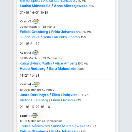
Emma Spets
/
Alexandra Borisova
vs
21%
Louise Månesköld
/
Anna Mierzejewska
79%
21-16
14-21
6-15
Kvart-2
09:00 Match nr: 38 Plan 2
Felicia Granberg
/
Frida Johansson
vs
87%
Guoda Vilké
/
Bolla Falkenby Thorén
13%
21-15
21-12
Kvart-3
09:00 Match nr: 39 Centrecourt
Kaisa Bylund Wallin
/
Alice Arnberg
vs
10%
Hulda Rudberg
/
Sara Malmström
90%
11-21
15-21
Kvart-4
10:00 Match nr: 40 Plan 2
Juste Derkintyte
/
Ellen Lindqvist
vs
53%
Victoria Sahlberg
/
Linda Ericsson
47%
21-16
16-21
16-14
Semi-1
12:00 Match nr: 41 Centrecourt
Louise Månesköld
/
Anna Mierzejewska
vs
18%
Felicia Granberg
/
Frida Johansson
82%