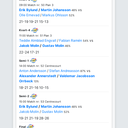
09:00 Match nr: 50 Plan 3
Erik Bylund
/
Martin Johansson
vs
48%
Olle Ernevad
/
Markus Ohlsson
52%
21-19
19-21
15-13
Kvart-4
11:00 Match nr: 51 Plan 3
Teddie Almblad Engvall
/
Fabian Ramén
vs
54%
Jakob Molin
/
Gustav Molin
46%
22-24
17-21
Semi-1
14:00 Match nr: 52 Centrecourt
Anton Andersson
/
Stefan Andreasson
vs
87%
Alexander Annerstedt
/
Valdemar Jacobsson
Orrbeck
13%
18-21
21-16
10-15
Semi-2
15:00 Match nr: 53 Centrecourt
Erik Bylund
/
Martin Johansson
vs
48%
Jakob Molin
/
Gustav Molin
52%
19-21
21-19
28-26
Final