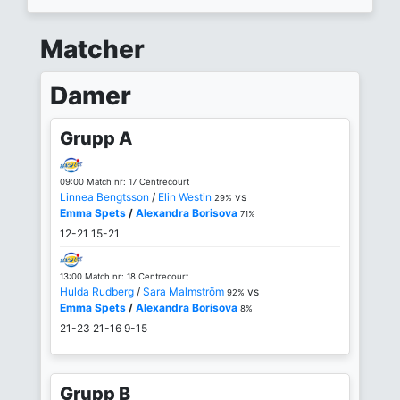
Matcher
Damer
Grupp A
09:00 Match nr: 17 Centrecourt
Linnea Bengtsson
/
Elin Westin
vs
29%
Emma Spets
/
Alexandra Borisova
71%
12-21
15-21
13:00 Match nr: 18 Centrecourt
Hulda Rudberg
/
Sara Malmström
vs
92%
Emma Spets
/
Alexandra Borisova
8%
21-23
21-16
9-15
Grupp B