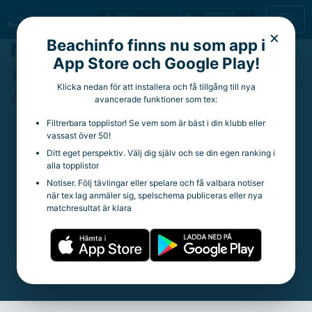
×
Beachinfo finns nu som app i
Malmö BC SBT 5*
App Store och Google Play!
10 augusti 2024 - 11 augusti 2024
Klicka nedan för att installera och få tillgång till nya
Avslutad
avancerade funktioner som tex:
Filtrerbara topplistor! Se vem som är bäst i din klubb eller
Genvägar
vassast över 50!
Ditt eget perspektiv. Välj dig själv och se din egen ranking i
alla topplistor
Damer
Notiser. Följ tävlingar eller spelare och få valbara notiser
Gruppspel
när tex lag anmäler sig, spelschema publiceras eller nya
A-slutspel
matchresultat är klara
Resultat
Herrar
Gruppspel
A-slutspel
Resultat