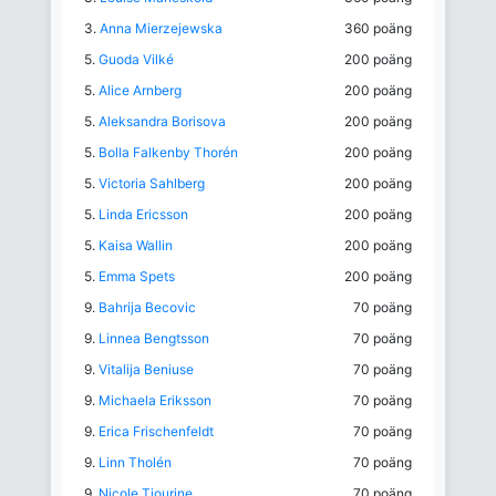
3.
Anna Mierzejewska
360 poäng
5.
Guoda Vilké
200 poäng
5.
Alice Arnberg
200 poäng
5.
Aleksandra Borisova
200 poäng
5.
Bolla Falkenby Thorén
200 poäng
5.
Victoria Sahlberg
200 poäng
5.
Linda Ericsson
200 poäng
5.
Kaisa Wallin
200 poäng
5.
Emma Spets
200 poäng
9.
Bahrija Becovic
70 poäng
9.
Linnea Bengtsson
70 poäng
9.
Vitalija Beniuse
70 poäng
9.
Michaela Eriksson
70 poäng
9.
Erica Frischenfeldt
70 poäng
9.
Linn Tholén
70 poäng
9.
Nicole Tiourine
70 poäng