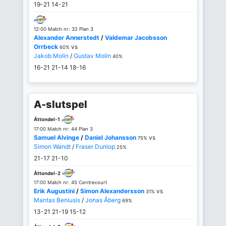
19-21
14-21
12:00 Match nr: 32 Plan 3
Alexander Annerstedt
/
Valdemar Jacobsson
Orrbeck
vs
60%
Jakob Molin
/
Gustav Molin
40%
16-21
21-14
18-16
A-slutspel
Åttondel-1
17:00 Match nr: 44 Plan 3
Samuel Alvinge
/
Daniel Johansson
vs
75%
Simon Wandt
/
Fraser Dunlop
25%
21-17
21-10
Åttondel-2
17:00 Match nr: 45 Centrecourt
Erik Augustini
/
Simon Alexandersson
vs
31%
Mantas Beniusis
/
Jonas Åberg
69%
13-21
21-19
15-12