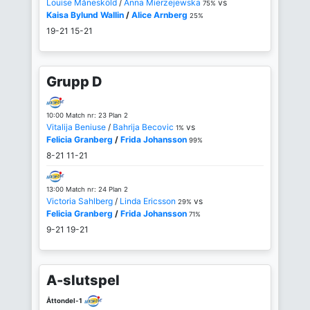
Louise Månesköld
/
Anna Mierzejewska
vs
75%
Kaisa Bylund Wallin
/
Alice Arnberg
25%
19-21
15-21
Grupp D
10:00 Match nr: 23 Plan 2
Vitalija Beniuse
/
Bahrija Becovic
vs
1%
Felicia Granberg
/
Frida Johansson
99%
8-21
11-21
13:00 Match nr: 24 Plan 2
Victoria Sahlberg
/
Linda Ericsson
vs
29%
Felicia Granberg
/
Frida Johansson
71%
9-21
19-21
A-slutspel
Åttondel-1