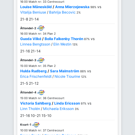
16:00 Match nr: 33 Centrecourt
Louise Månesköld
/
Anna Mierzejewska
vs
98%
Vitalija Beniuse
/
Bahrija Becovic
2%
21-8
21-14
Åttondel-2
16:00 Match nr: 34 Plan 2
Guoda Vilké
/
Bolla Falkenby Thorén
vs
87%
Linnea Bengtsson
/
Elin Westin
13%
21-16
21-14
Åttondel-3
15:00 Match nr: 35 Plan 2
Hulda Rudberg
/
Sara Malmström
vs
88%
Erica Frischenfeldt
/
Nicole Tiourine
12%
21-5
21-12
Åttondel-4
15:00 Match nr: 36 Centrecourt
Victoria Sahlberg
/
Linda Ericsson
vs
97%
Linn Tholén
/
Michaela Eriksson
3%
21-16
10-21
15-10
Kvart-1
10:00 Match nr: 37 Centrecourt