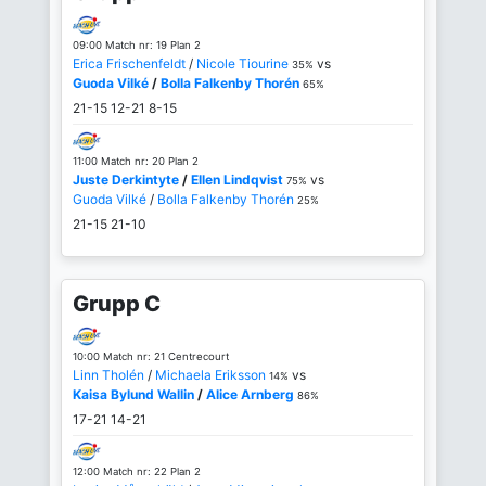
09:00 Match nr: 19 Plan 2
Erica Frischenfeldt
/
Nicole Tiourine
vs
35%
Guoda Vilké
/
Bolla Falkenby Thorén
65%
21-15
12-21
8-15
11:00 Match nr: 20 Plan 2
Juste Derkintyte
/
Ellen Lindqvist
vs
75%
Guoda Vilké
/
Bolla Falkenby Thorén
25%
21-15
21-10
Grupp C
10:00 Match nr: 21 Centrecourt
Linn Tholén
/
Michaela Eriksson
vs
14%
Kaisa Bylund Wallin
/
Alice Arnberg
86%
17-21
14-21
12:00 Match nr: 22 Plan 2