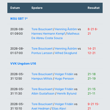
Datum
Spelare
Resultat
IKSU SBT 1*
2026-08-
Tore Bouckaert
/
Henning Åström
vs
8-21 6-
01 09:00
Hannes Hermann Kempf
/
Matheus
21
De Abreu Costa Souza
2026-08-
Tore Bouckaert
/
Henning Åström
vs
14-21
01 07:00
Pontus Larsson
/
Alfred Skoglund
12-21
VVK Ungdom U16
2026-05-
Tore Bouckaert
/
Holger Fridén
vs
21-18
31 12:50
Hampus Miltsis
/
Hugo Persson
21-19
2026-05-
Tore Bouckaert
/
Holger Fridén
vs
21-15
31 11:30
Albin Gustafsson
/
Henrik Bylund
21-11
2026-05-
Tore Bouckaert
/
Holger Fridén
vs
9-21 15-
31 10:10
Axel Hedman
/
Elias Alavi
21