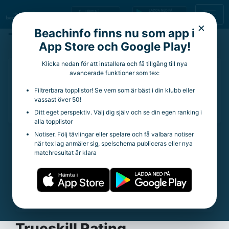
×
Beachinfo finns nu som app i
Tore Bouckaert
App Store och Google Play!
Klicka nedan för att installera och få tillgång till nya
14 år
avancerade funktioner som tex:
Aktuell klubb:
Vännäs VK
Filtrerbara topplistor! Se vem som är bäst i din klubb eller
Aktuella rankingpoäng:
2
vassast över 50!
Totala rankingpoäng:
9
Ditt eget perspektiv. Välj dig själv och se din egen ranking i
alla topplistor
Notiser. Följ tävlingar eller spelare och få valbara notiser
när tex lag anmäler sig, spelschema publiceras eller nya
Statistik
matchresultat är klara
Trueskill Rating:
18.95
Spelade matcher:
13
Vinstprocent:
30.77%
Snittpoäng per tävling:
2.25
Trueskill Rating