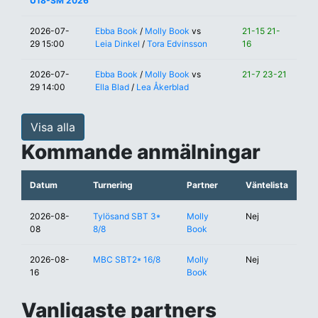
U18-SM 2026
2026-07-
Ebba Book
/
Molly Book
vs
21-15 21-
29 15:00
Leia Dinkel
/
Tora Edvinsson
16
2026-07-
Ebba Book
/
Molly Book
vs
21-7 23-21
29 14:00
Ella Blad
/
Lea Åkerblad
Visa alla
Kommande anmälningar
Datum
Turnering
Partner
Väntelista
2026-08-
Tylösand SBT 3*
Molly
Nej
08
8/8
Book
2026-08-
MBC SBT2* 16/8
Molly
Nej
16
Book
Vanligaste partners