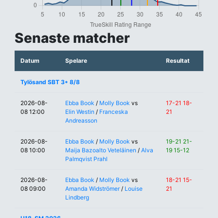
Senaste matcher
Datum
Spelare
Resultat
Tylösand SBT 3* 8/8
2026-08-
Ebba Book
/
Molly Book
vs
17-21 18-
08 12:00
Elin Westin
/
Franceska
21
Andreasson
2026-08-
Ebba Book
/
Molly Book
vs
19-21 21-
08 10:00
Maija Bazoalto Veteläinen
/
Alva
19 15-12
Palmqvist Prahl
2026-08-
Ebba Book
/
Molly Book
vs
18-21 15-
08 09:00
Amanda Widströmer
/
Louise
21
Lindberg