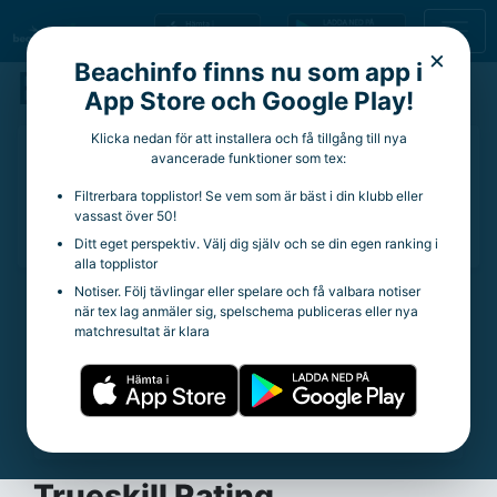
×
Beachinfo finns nu som app i
Ebba Book
App Store och Google Play!
Klicka nedan för att installera och få tillgång till nya
17 år
avancerade funktioner som tex:
Aktuell klubb:
Lunds VK
Filtrerbara topplistor! Se vem som är bäst i din klubb eller
Aktuella rankingpoäng:
110
vassast över 50!
Totala rankingpoäng:
332
Ditt eget perspektiv. Välj dig själv och se din egen ranking i
alla topplistor
Notiser. Följ tävlingar eller spelare och få valbara notiser
när tex lag anmäler sig, spelschema publiceras eller nya
Statistik
matchresultat är klara
Trueskill Rating:
22.77
Spelade matcher:
140
Vinstprocent:
41.43%
Snittpoäng per tävling:
9.49
Trueskill Rating