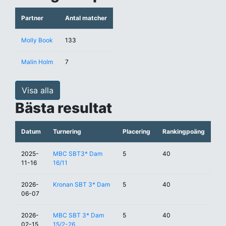
Partner
Antal matcher
Molly Book
133
Malin Holm
7
Visa alla
Bästa resultat
Datum
Turnering
Placering
Rankingpoäng
2025-
MBC SBT3* Dam
5
40
11-16
16/11
2026-
Kronan SBT 3* Dam
5
40
06-07
2026-
MBC SBT 3* Dam
5
40
02-15
15/2-26